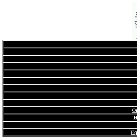
Ou
H
Eq